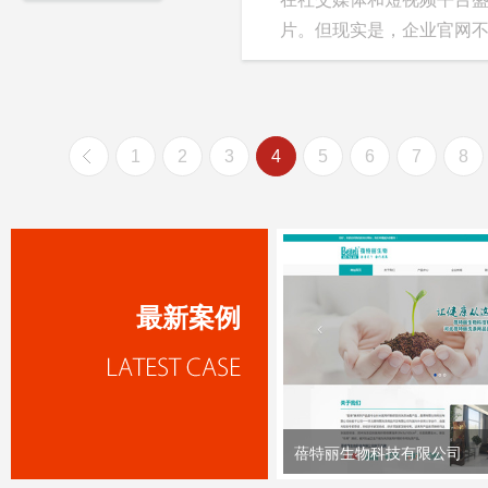
片。但现实是，企业官网不仅
1
2
3
4
5
6
7
8
最新案例
蓓特丽生物科技有限公司