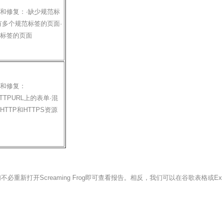
和修复：·缺少规范标
有多个规范标签的页面·
标签的页面
和修复：
·HTTPURL上的表单·混
TTP和HTTPS资源
新打开Screaming Frog即可查看报告。相反，我们可以在谷歌表格或E