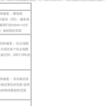
和修复：·断链接
向错误（301）·服务器
我们的robots.txt文
）被抓取的页面
找和修复：·站点地图
L·出现在多个站点地图
有超过50，000个URL的
图
和修复：·存在验证错
在验证警告的页面·使用
Fa结构化数据的页面