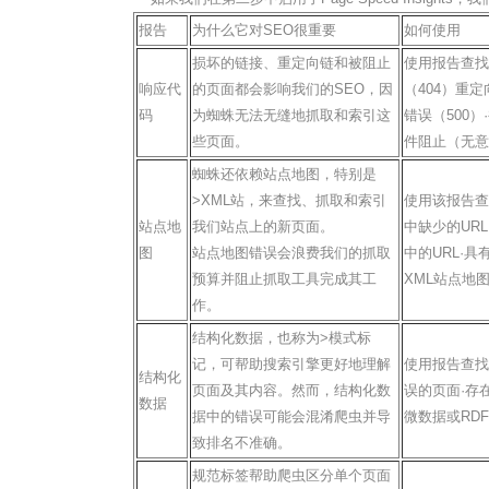
报告
为什么它对SEO很重要
如何使用
损坏的链接、重定向链和被阻止
使用报告查找
响应代
的页面都会影响我们的SEO，因
（404）重定
码
为蜘蛛无法无缝地抓取和索引这
错误（500）·被
些页面。
件阻止（无意
蜘蛛还依赖站点地图，特别是
>XML站，来查找、抓取和索引
使用该报告查
站点地
我们站点上的新页面。
中缺少的UR
图
站点地图错误会浪费我们的抓取
中的URL·具
预算并阻止抓取工具完成其工
XML站点地
作。
结构化数据，也称为>模式标
记，可帮助搜索引擎更好地理解
使用报告查找
结构化
页面及其内容。然而，结构化数
误的页面·存
数据
据中的错误可能会混淆爬虫并导
微数据或RD
致排名不准确。
规范标签帮助爬虫区分单个页面