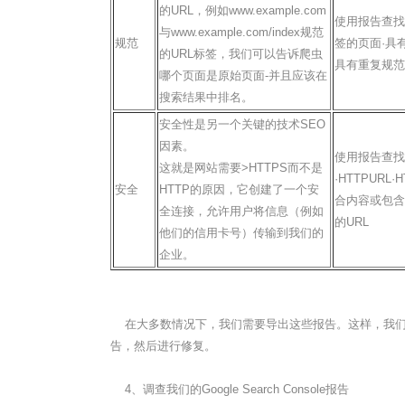
的URL，例如www.example.com
使用报告查找
与www.example.com/index规范
规范
签的页面·具
的URL标签，我们可以告诉爬虫
具有重复规范
哪个页面是原始页面-并且应该在
搜索结果中排名。
安全性是另一个关键的技术SEO
因素。
使用报告查找
这就是网站需要>HTTPS而不是
·HTTPURL
安全
HTTP的原因，它创建了一个安
合内容或包含H
全连接，允许用户将信息（例如
的URL
他们的信用卡号）传输到我们的
企业。
在大多数情况下，我们需要导出这些报告。这样，我们不必重
告，然后进行修复。
4、调查我们的Google Search Console报告