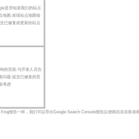
ogle是否知道我们的站点
点地图·发现站点地图错
提交已修复或更新的站点
影响的页面·与开发人员合
面问题·提交已修复的页
新考虑
rog报告一样，我们可以导出Google Search Console报告以便稍后在