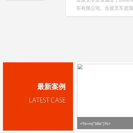
车有限公司。合派叉车是国
最新案例
<%=rs("title")%>
" width="292px" height="220px" alt