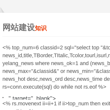
<%=rs("title")%>">
网站建设
知识
<% top_num=6 classid=2 sql="select top "&
news_id,title,TBorder,TItalic,Tcolor,tourl,is
yelang_news where news_ok=1 and (news_bi
news_max="&classid&" or news_min="&classi
news_hot desc,news_ord desc,news_time des
rs=conn.execute(sql) do while not rs.eof %>
" target="_blank">
<% rs.movenext ii=ii+1 if ii>top_num then exit
<%=YLFtitle(rs("title"),rs("TBorder"),rs(