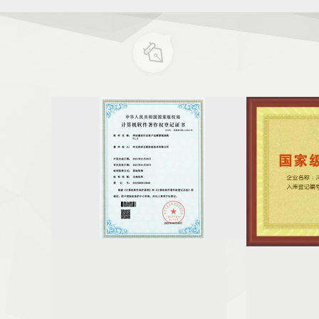
行业客户运
喜讯｜热烈祝贺河北供求互联信息技术有限公
河北供求互联信息
证书
司荣获“科技型中小企业”认定！
中小企业认定
河北供求
近日，河北省科学技术厅发布了河北省2023年第
河北供求互联信息
设行业客户
三批纳入“科技型中小企业信息库”企业名单的公
旗下的子公司，近日
软件著作权
告。河北供求互联信息技术有限公司荣获 “国家级
业”，这是对公司在
科技型中小企业”称号。这
肯定。