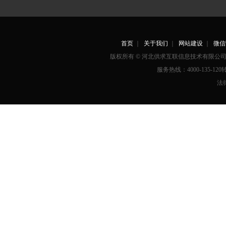
首页
｜
关于我们
｜
网站建设
｜
微信
版权所有 © 河北供求互联信息技术有限
服务热线：4000-135-12
法