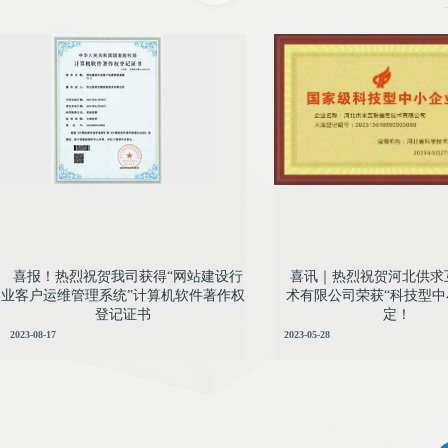
喜讯｜热烈祝贺河北供求互联信息技术有
河北供求互联信息技术有限公司获省级
限公司荣获“科技型中小企业”认定！
技型中小企业认定
近日，河北省科学技术厅发布了河北省
河北供求互联信息技术有限公司，作为
2023年第三批纳入“科技型中小企业信息
康灵集团旗下的子公司，近日被认定
库”企业名单的公告。河北供求互联信息
为“省级科技型中小企业”，这是对公司
技术有限公司荣获 “国家级科技型中小
在科技创新和发展方面的认可和肯定。
企业”称号。这
喜报！热烈祝贺我司获得“网站建设行
喜讯｜热烈祝贺河北供求
业客户运维管理系统”计算机软件著作权
术有限公司荣获“科技型中
登记证书
定！
2023-08-17
2023-05-28