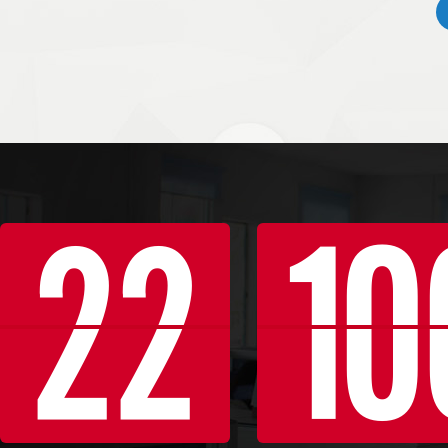
22
10