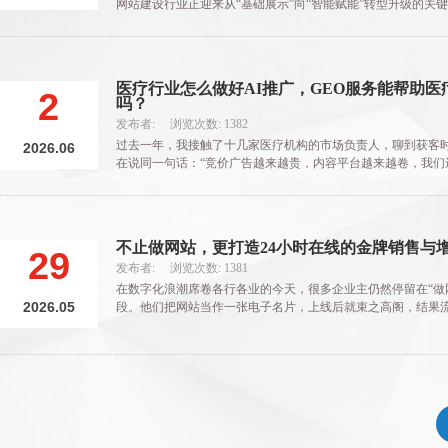
网站建设行业正迎来从“基础展示”向“智能赋能”转型升级的关
家庄本地企业而言....
医疗行业怎么做好AI推广，GEO服务能帮助医
2
吗？
发布者: 浏览次数: 1382
过去一年，我接触了十几家医疗机构的市场负责人，聊到获客
2026.06
在说同一句话：“竞价广告越来越贵，内容平台越来越卷，我们
者？”
不止做网站，更打造24小时在线的金牌销售与
29
发布者: 浏览次数: 1381
在数字化浪潮席卷各行各业的今天，很多企业主仍然停留在“做
2026.05
段。他们把网站当作一张电子名片，上线后就束之高阁，结果
淡。殊不知，一个真正....